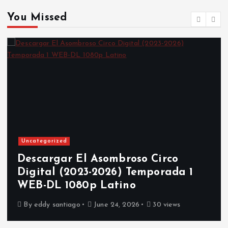
n
You Missed
a
t
i
o
n
Uncategorized
Descargar El Asombroso Circo
Digital (2023-2026) Temporada 1
WEB-DL 1080p Latino
By
eddy santiago
June 24, 2026
30 views