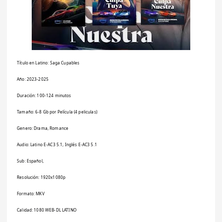
Título en Latino: Saga Cupables
Año: 2023-2025
Duración: 100-124 minutos
Tamaño: 6-8 Gb por Película (4 peliculas)
Genero: Drama, Romance
Audio: Latino E-AC3 5.1, Inglés E-AC3 5.1
Sub: Español,
Resolución: 1920x1080p
Formato: MKV
Calidad: 1080 WEB-DL LATINO