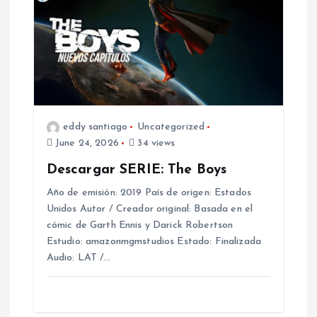
i
g
a
t
eddy santiago
Uncategorized
i
June 24, 2026
34 views
Descargar SERIE: The Boys
o
Año de emisión: 2019 País de origen: Estados
Unidos Autor / Creador original: Basada en el
n
cómic de Garth Ennis y Darick Robertson
Estudio: amazonmgmstudios Estado: Finalizada
Audio: LAT /…