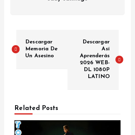
P
Descargar
Descargar
o
Memoria De
Así
Un Asesino
Aprenderás
2026 WEB-
s
DL 1080P
LATINO
t
n
a
Related Posts
v