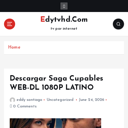
S
k
i
Edytvhd.Com
p
tv por internet
t
o
c
Home
o
n
t
e
n
Descargar Saga Cupables
t
WEB-DL 1080P LATINO
eddy santiago
Uncategorized
June 24, 2026
0 Comments