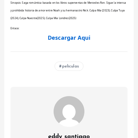
Sinopsis: Saga romántica basada en los libros superventas de Mercedes Ron. Sigue la intensa
y prohibida historia de amor entre Noah y su hermanastro Nick. Culpa Mia (2023), Culpa Tuya
(2024), Culpa Nuestra(2025), Culpa Mia Londres(2025)
Enlace:
Descargar Aqui
peliculas
eddy santiago