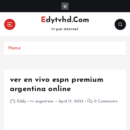
S
k
i
Edytvhd.Com
p
tv por internet
t
o
c
Home
o
n
t
e
n
ver en vivo espn premium
t
argentina online
Eddy
tv argentina
April 17, 2023
0 Comments