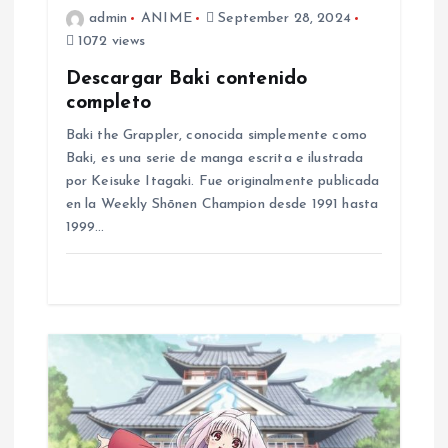
i
admin
ANIME
September 28, 2024
1072 views
o
Descargar Baki contenido
completo
n
Baki the Grappler, conocida simplemente como
Baki, es una serie de manga escrita e ilustrada
por Keisuke Itagaki. Fue originalmente publicada
en la Weekly Shōnen Champion desde 1991 hasta
1999…