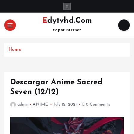
S
k
i
Edytvhd.Com
p
tv por internet
t
o
c
Home
o
n
t
e
n
Descargar Anime Sacred
t
Seven (12/12)
admin
ANIME
July 12, 2024
0 Comments