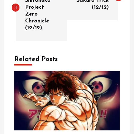
Shironeko
Sakura Trick
Project
(12/12)
s
Zero
Chronicle
t
(12/12)
n
a
Related Posts
v
i
g
a
t