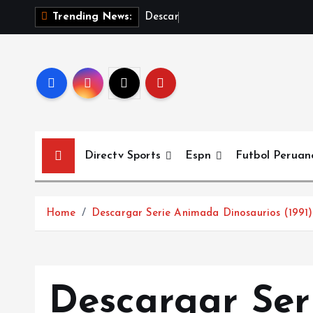
S
D
e
s
c
a
r
g
a
r
E
l
Trending News:
k
i
p
t
o
c
o
Directv Sports
Espn
Futbol Peruan
n
t
e
Home
Descargar Serie Animada Dinosaurios (1991
n
t
Descargar Se