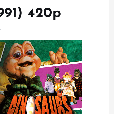
991) 420p
s