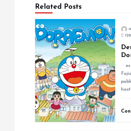
Related Posts
t
n
a
128
a
De
Do
v
es u
i
Fuji
publ
g
hast
a
Con
t