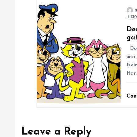
i
a
130
o
De
gat
n
Don 
una 
trei
Han
Con
Leave a Reply