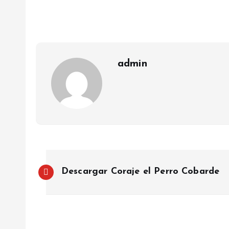
admin
P
Descargar Coraje el Perro Cobarde
o
s