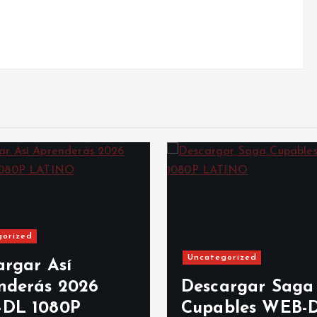
gorized
Uncategorized
argar Así
nderás 2026
Descargar Saga
DL 1080P
Cupables WEB-