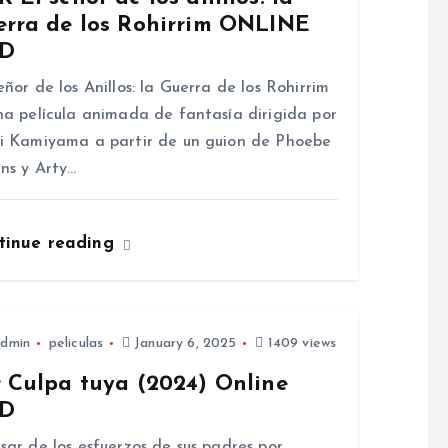
erra de los Rohirrim ONLINE
D
eñor de los Anillos: la Guerra de los Rohirrim
na película animada de fantasía dirigida por
i Kamiyama a partir de un guion de Phoebe
ins y Arty…
tinue reading
dmin
peliculas
January 6, 2025
1409 views
r Culpa tuya (2024) Online
D
sar de los esfuerzos de sus padres por