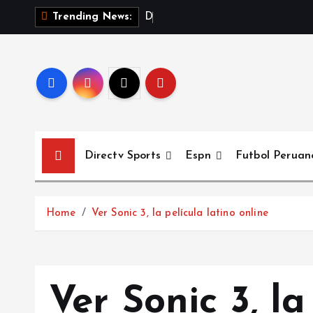
S
D
e
s
c
a
r
g
a
r
Trending News:
k
i
p
t
o
c
o
Directv Sports
Espn
Futbol Peruan
n
t
e
Home
Ver Sonic 3, la película latino online
n
t
Ver Sonic 3, la