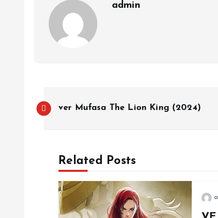
admin
P
ver Mufasa The Lion King (2024)
o
s
Related Posts
t
a
n
VER