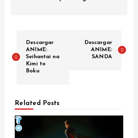
P
Descargar
Descargar
o
ANIME:
ANIME:
Seihantai na
SANDA
Kimi to
s
Boku
t
n
Related Posts
a
v