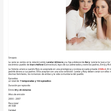
Sinopsis
La serie se centra en la relación entre
Lorelai Gilmore
y su hija adolescente
Rory
. Lorelai la tuvo a lo
excéntrico pueblo de
Stars Hollow
(Connecticut), lejos de sus adinerados y estrictos padres, Emily y Ric
La historia arranca cuando Rory es aceptada en una prestigiosa y costosa escuela privada (
Chilton
). Al
pedirle dinero a sus padres. Ellos aceptan con una sola condición: Lorelai y Rory deben cenar con ellos tod
dramas familiares, los romances de ambas y la vida comunitaria del pueblo.
Episodios
un total de
7 temporadas y 153 episodios
Duración por episodio
Entre
39 y 45 minutos
Años de emisión
2000 – 2007
Peso total
49.5GB
Calidad