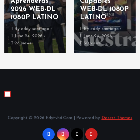
Aprenderás
Cupables
2026 WEB-DL
WEB-DL 1080P
1080P LATINO
LATINO
By
eddy santiago
By
eddy santiago
June 24, 2026
June 24, 2026
28 views
30 views
Copyright © 2026 Edytvhd.Com | Powered by
Desert Themes