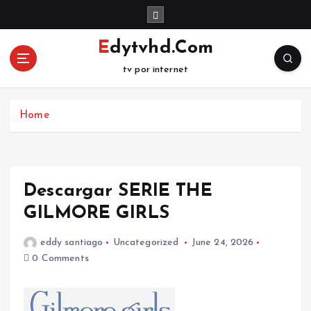
S
k
i
Edytvhd.Com
p
tv por internet
t
o
c
Home
o
n
t
e
n
Descargar SERIE THE
t
GILMORE GIRLS
eddy santiago
Uncategorized
June 24, 2026
0 Comments