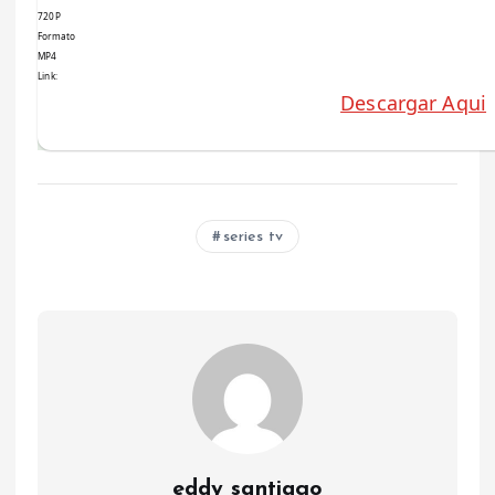
720P
Formato
MP4
Link:
Descargar Aqui
series tv
eddy santiago