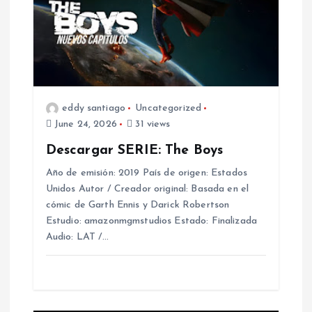
i
g
a
t
eddy santiago
Uncategorized
June 24, 2026
31 views
i
Descargar SERIE: The Boys
o
Año de emisión: 2019 País de origen: Estados
Unidos Autor / Creador original: Basada en el
cómic de Garth Ennis y Darick Robertson
n
Estudio: amazonmgmstudios Estado: Finalizada
Audio: LAT /…