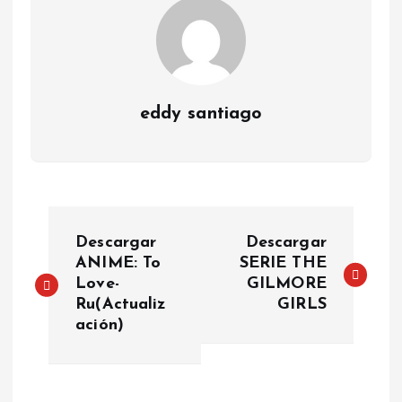
eddy santiago
P
Descargar
Descargar
o
ANIME: To
SERIE THE
Love-
GILMORE
Ru(Actualiz
GIRLS
s
ación)
t