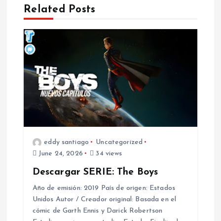
n
Related Posts
a
v
i
g
a
t
eddy santiago
Uncategorized
June 24, 2026
34 views
i
Descargar SERIE: The Boys
o
Año de emisión: 2019 País de origen: Estados
Unidos Autor / Creador original: Basada en el
cómic de Garth Ennis y Darick Robertson
n