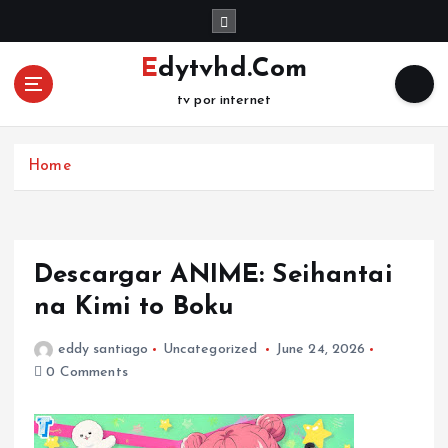
S
k
i
Edytvhd.Com
p
tv por internet
t
o
c
Home
o
n
t
e
n
Descargar ANIME: Seihantai
t
na Kimi to Boku
eddy santiago
Uncategorized
June 24, 2026
0 Comments