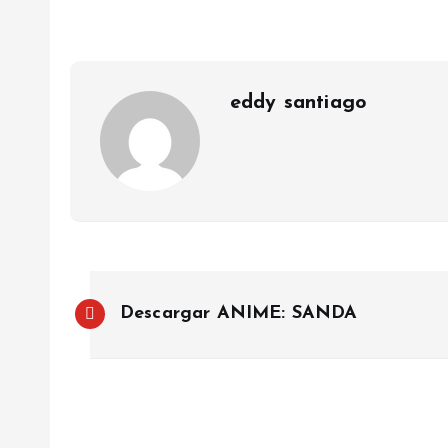
eddy santiago
P
Descargar ANIME: SANDA
o
s