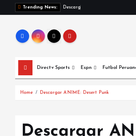
S
D
e
s
c
a
r
g
a
r
E
l
A
Trending News:
k
i
p
t
o
c
o
Directv Sports
Espn
Futbol Peruan
n
t
e
Home
Descargar ANIME: Desert Punk
n
t
Descargar AN