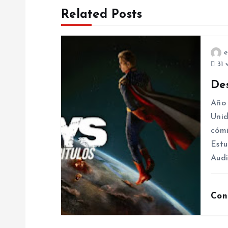
t
Related Posts
n
e
a
31 
De
v
Año 
i
Unid
cómi
g
Estu
Audi
a
Con
t