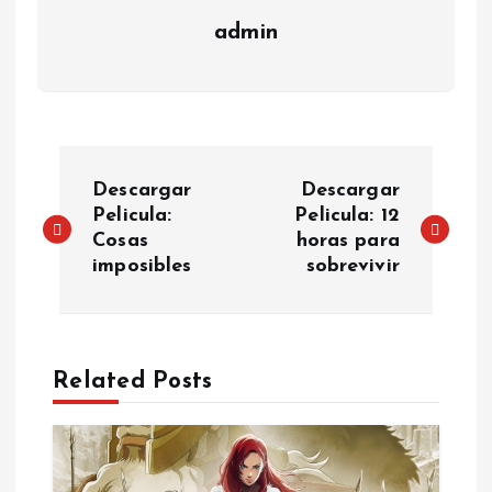
admin
P
Descargar
Descargar
o
Pelicula:
Pelicula: 12
Cosas
horas para
imposibles
sobrevivir
s
t
n
Related Posts
a