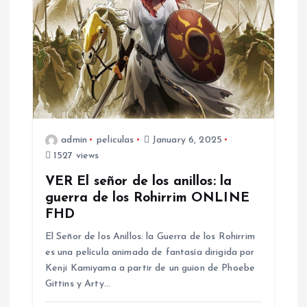
v
i
g
a
t
admin
peliculas
January 6, 2025
1527 views
i
VER El señor de los anillos: la
o
guerra de los Rohirrim ONLINE
FHD
n
El Señor de los Anillos: la Guerra de los Rohirrim
es una película animada de fantasía dirigida por
Kenji Kamiyama a partir de un guion de Phoebe
Gittins y Arty…