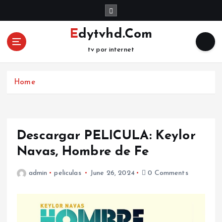
S
k
i
Edytvhd.Com
p
tv por internet
t
o
c
Home
o
n
t
e
n
Descargar PELICULA: Keylor
t
Navas, Hombre de Fe
admin
peliculas
June 26, 2024
0 Comments