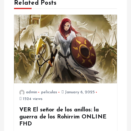
Related Posts
a
v
i
g
a
t
admin
peliculas
January 6, 2025
i
1524 views
o
VER El señor de los anillos: la
guerra de los Rohirrim ONLINE
n
FHD