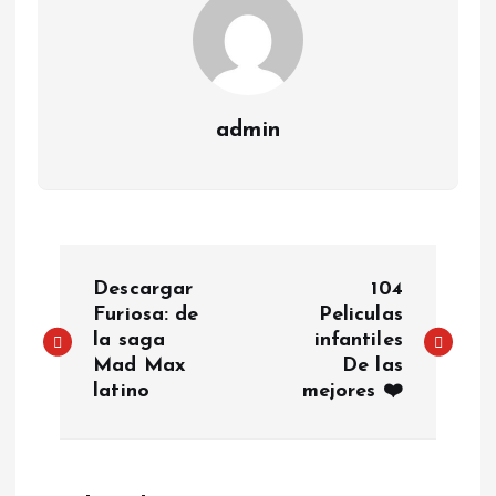
admin
P
Descargar
104
o
Furiosa: de
Peliculas
la saga
infantiles
Mad Max
De las
s
latino
mejores ❤️
t
n