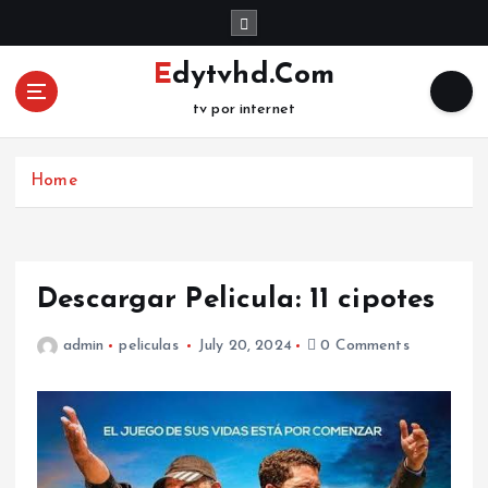
S
k
i
Edytvhd.Com
p
tv por internet
t
o
c
Home
o
n
t
e
n
Descargar Pelicula: 11 cipotes
t
admin
peliculas
July 20, 2024
0 Comments