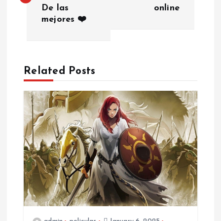
De las
online
s
mejores ❤️
t
n
Related Posts
a
v
i
g
a
t