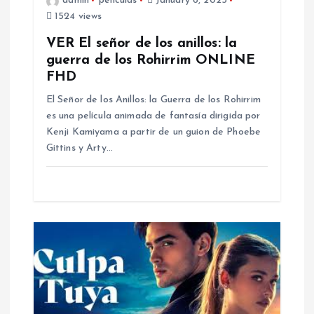
admin
peliculas
January 6, 2025
i
1524 views
o
VER El señor de los anillos: la
guerra de los Rohirrim ONLINE
n
FHD
El Señor de los Anillos: la Guerra de los Rohirrim
es una película animada de fantasía dirigida por
Kenji Kamiyama a partir de un guion de Phoebe
Gittins y Arty…