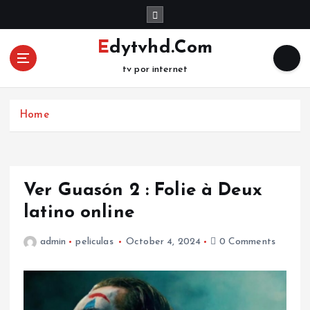
S
k
i
Edytvhd.Com
p
tv por internet
t
o
c
Home
o
n
t
e
n
Ver Guasón 2 : Folie à Deux
t
latino online
admin
peliculas
October 4, 2024
0 Comments