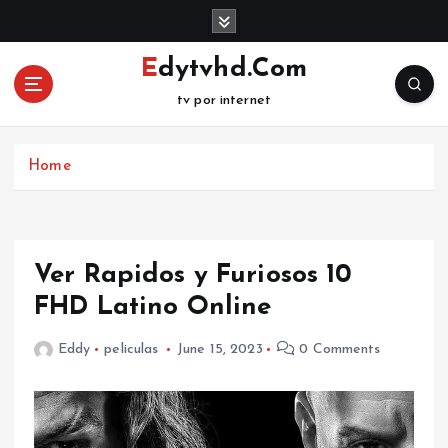
S
k
i
Edytvhd.Com
p
tv por internet
t
o
c
Home
o
n
t
e
n
Ver Rapidos y Furiosos 10
t
FHD Latino Online
Eddy
peliculas
June 15, 2023
0 Comments