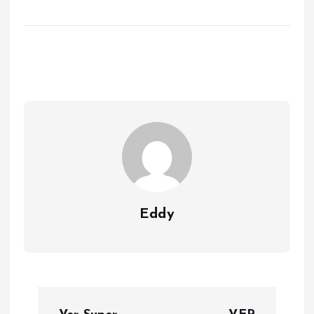
Eddy
P