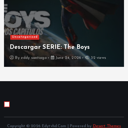
Uncategorized
Descargar El Asombroso Circo
Digital (2023-2026) Temporada
WEB-DL 1080p Latino
ews
By
eddy santiago
June 24, 2026
33 vie
Copyright © 2026 Edytvhd.Com | Powered by
Desert Themes