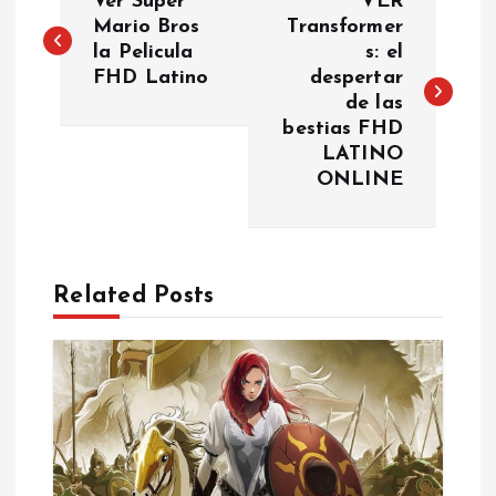
Ver Super
VER
o
Mario Bros
Transformer
la Pelicula
s: el
FHD Latino
despertar
s
de las
bestias FHD
t
LATINO
ONLINE
n
a
Related Posts
v
i
g
a