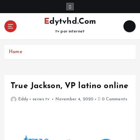
S
k
i
Edytvhd.Com
p
tv por internet
t
o
c
Home
o
n
t
e
n
True Jackson, VP latino online
t
Eddy
series tv
November 4, 2020
0 Comments