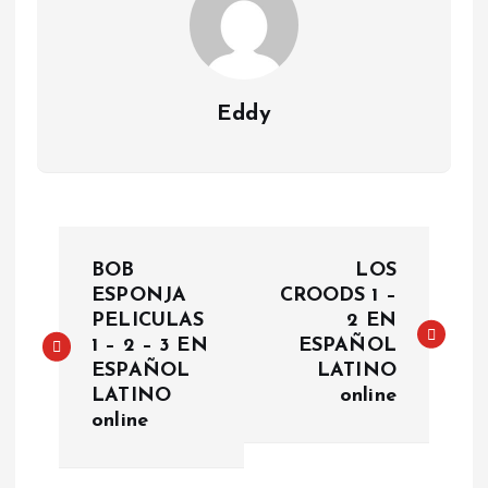
Eddy
P
BOB
LOS
o
ESPONJA
CROODS 1 –
PELICULAS
2 EN
1 – 2 – 3 EN
ESPAÑOL
s
ESPAÑOL
LATINO
LATINO
online
t
online
n