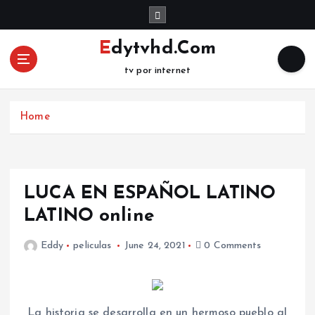
S
k
i
Edytvhd.Com
p
tv por internet
t
o
c
Home
o
n
t
e
n
LUCA EN ESPAÑOL LATINO
t
LATINO online
Eddy
peliculas
June 24, 2021
0 Comments
La historia se desarrolla en un hermoso pueblo al