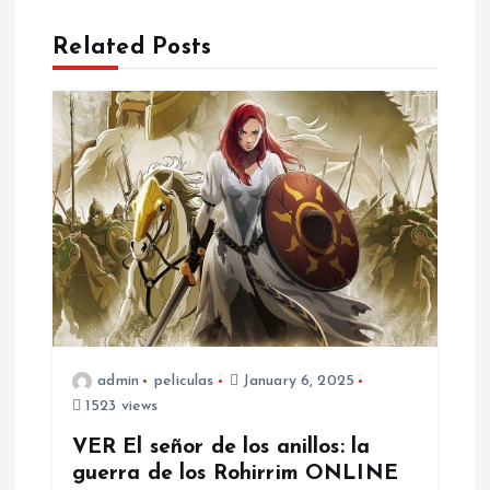
a
Related Posts
v
i
g
a
t
i
admin
peliculas
January 6, 2025
o
1523 views
VER El señor de los anillos: la
n
guerra de los Rohirrim ONLINE