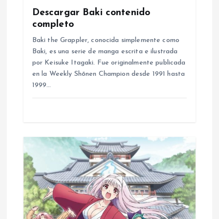
Descargar Baki contenido
t
completo
i
Baki the Grappler, conocida simplemente como
Baki, es una serie de manga escrita e ilustrada
o
por Keisuke Itagaki. Fue originalmente publicada
en la Weekly Shōnen Champion desde 1991 hasta
1999…
n