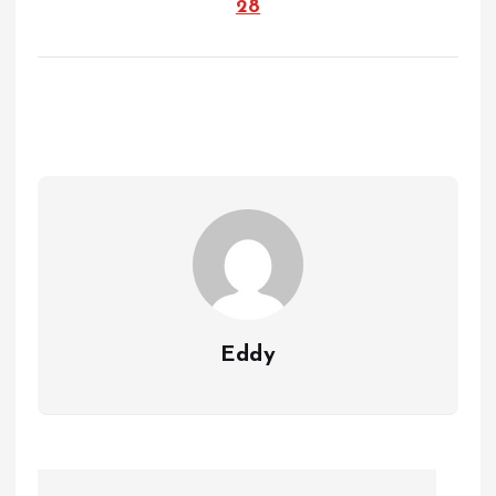
28
Eddy
P