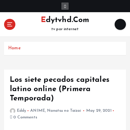
S
k
i
Edytvhd.Com
p
tv por internet
t
o
c
Home
o
n
t
e
n
Los siete pecados capitales
t
latino online (Primera
Temporada)
Eddy
ANIME
,
Nanatsu no Taizai
May 29, 2021
0 Comments