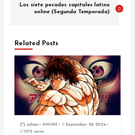
Los siete pecados capitales latino
o
online (Segunda Temporada)
s
t
Related Posts
n
a
v
i
g
admin
ANIME
September 28, 2024
a
1072 views