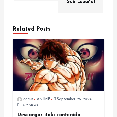
Sub Español
n
a
Related Posts
v
i
g
a
t
i
admin
ANIME
September 28, 2024
1072 views
o
Descargar Baki contenido