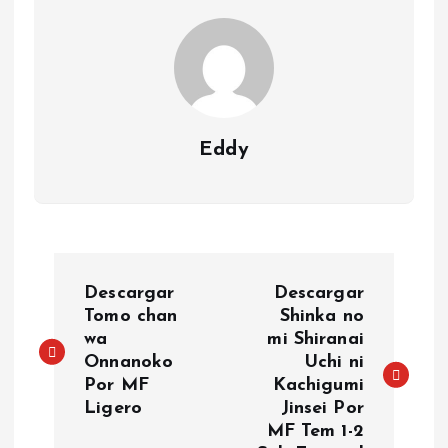
Eddy
P
Descargar
Descargar
o
Tomo chan
Shinka no
wa
mi Shiranai
Onnanoko
Uchi ni
s
Por MF
Kachigumi
Ligero
Jinsei Por
t
MF Tem 1-2