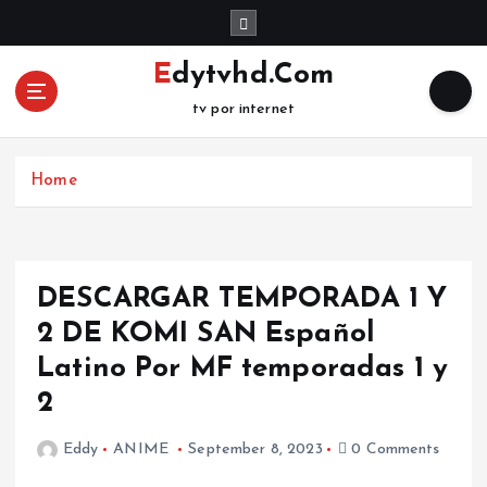
S
k
i
Edytvhd.Com
p
tv por internet
t
o
c
Home
o
n
t
e
n
DESCARGAR TEMPORADA 1 Y
t
2 DE KOMI SAN Español
Latino Por MF temporadas 1 y
2
Eddy
ANIME
September 8, 2023
0 Comments