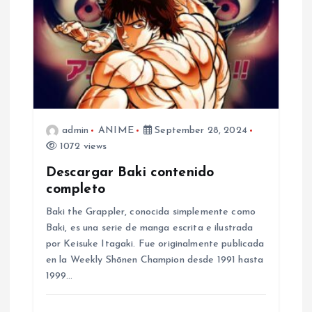
i
g
a
t
admin
ANIME
September 28, 2024
i
1072 views
Descargar Baki contenido
o
completo
Baki the Grappler, conocida simplemente como
n
Baki, es una serie de manga escrita e ilustrada
por Keisuke Itagaki. Fue originalmente publicada
en la Weekly Shōnen Champion desde 1991 hasta
1999…