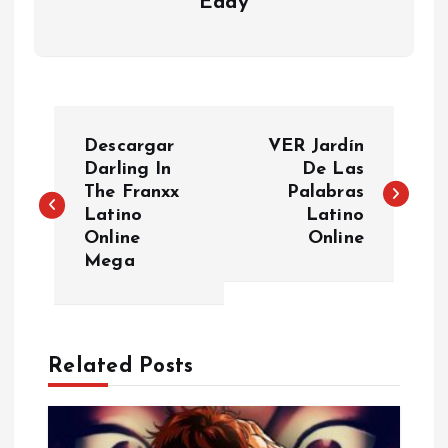
Eddy
P
Descargar
VER Jardín
o
Darling In
De Las
The Franxx
Palabras
Latino
Latino
s
Online
Online
Mega
t
n
a
Related Posts
v