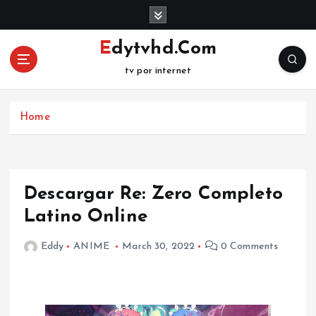
S
k
i
Edytvhd.Com
p
tv por internet
t
o
c
Home
o
n
t
e
n
Descargar Re: Zero Completo
t
Latino Online
Eddy
ANIME
March 30, 2022
0 Comments