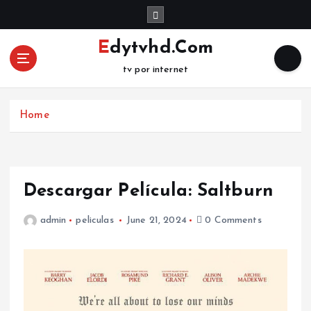
S
k
i
Edytvhd.Com
p
tv por internet
t
o
c
Home
o
n
t
e
n
Descargar Película: Saltburn
t
admin
peliculas
June 21, 2024
0 Comments