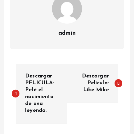
admin
P
Descargar
Descargar
o
PELICULA:
Pelicula:
Pelé el
Like Mike
nacimiento
s
de una
leyenda.
t
n