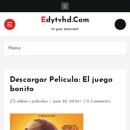
S
k
i
Edytvhd.Com
p
tv por internet
t
o
c
Home
o
n
t
e
n
Descargar Película: El juego
t
bonito
admin
peliculas
June 20, 2024
0 Comments