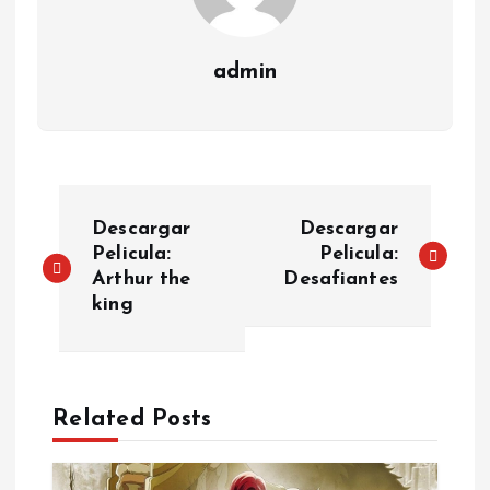
admin
P
Descargar
Descargar
o
Pelicula:
Pelicula:
Arthur the
Desafiantes
king
s
t
n
Related Posts
a