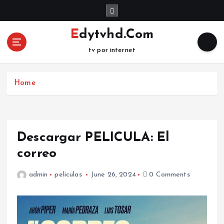
S
k
i
Edytvhd.Com
p
tv por internet
t
o
c
Home
o
n
t
e
n
Descargar PELICULA: El
t
correo
admin
peliculas
June 26, 2024
0 Comments