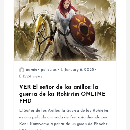
v
i
g
a
t
admin
peliculas
January 6, 2025
1524 views
i
VER El señor de los anillos: la
o
guerra de los Rohirrim ONLINE
FHD
n
El Señor de los Anillos: la Guerra de los Rohirrim
es una película animada de fantasía dirigida por
Kenji Kamiyama a partir de un guion de Phoebe