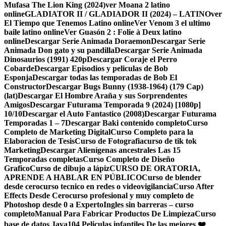
Mufasa The Lion King (2024)
ver Moana 2 latino
online
GLADIATOR II / GLADIADOR II (2024) – LATINO
ver
El Tiempo que Tenemos Latino online
Ver Venom 3 el ultimo
baile latino online
Ver Guasón 2 : Folie à Deux latino
online
Descargar Serie Animada Doraemon
Descargar Serie
Animada Don gato y su pandilla
Descargar Serie Animada
Dinosaurios (1991) 420p
Descargar Coraje el Perro
Cobarde
Descargar Episodios y peliculas de Bob
Esponja
Descargar todas las temporadas de Bob El
Constructor
Descargar Bugs Bunny (1938-1964) (179 Cap)
(lat)
Descargar El Hombre Araña y sus Sorprendentes
Amigos
Descargar Futurama Temporada 9 (2024) [1080p]
10/10
Descargar el Auto Fantastico (2008)
Descargar Futurama
Temporadas 1 – 7
Descargar Baki contenido completo
Curso
Completo de Marketing Digital
Curso Completo para la
Elaboracion de Tesis
Curso de Fotografia
curso de tik tok
Marketing
Descargar Alienígenas ancestrales Las 15
Temporadas completas
Curso Completo de Diseño
Grafico
Curso de dibujo a lápiz
CURSO DE ORATORIA,
APRENDE A HABLAR EN PÚBLICO
Curso de blender
desde cero
curso tecnico en redes o videovigilancia
Curso After
Effects Desde Cero
curso profesional y muy completo de
Photoshop desde 0 a Experto
Ingles sin barreras – curso
completo
Manual Para Fabricar Productos De Limpieza
Curso
base de datos Java
104 Peliculas infantiles De las mejores ❤️