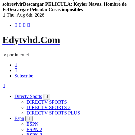
sobrevivir
Descargar PELICULA: Keylor Navas, Hombre de
Fe
Descargar Pelicula: Cosas imposibles
Thu. Aug 6th, 2026
Edytvhd.Com
tv por internet
Subscribe
Directv Sports
DIRECTV SPORTS
DIRECTV SPORTS 2
DIRECTV SPORTS PLUS
Espn
ESPN
ESPN 2
ESPN 3