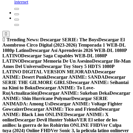
internet
Trending News:
Descargar SERIE: The Boys
Descargar El
Asombroso Circo Digital (2023-2026) Temporada 1 WEB-DL
1080p Latino
Descargar Así Aprenderás 2026 WEB-DL 1080P
LATINO
Descargar Saga Cupables WEB-DL 1080P
LATINO
Descargar Memoria De Un Asesino
Descargar He-Man
Amos Del Universo
Descargar Toy Story 5 HDTS 1080P
LATINO DIGITAL VERSION MEJORADA
Descargar
ANIME: Desert Punk
Descargar ANIME: SANDA
Descargar
SERIE THE GILMORE GIRLS
Descargar ANIME: Seihantai
na Kimi to Boku
Descargar ANIME: To Love-
Ru(Actualización)
Descargar ANIME: Sukeban Deka
Descargar
ANIME: Shin Hurricane Polymar
Descargar SERIE
ANIMADA: Among Us
Descargar ANIME: Voltage Fighter
Gowcaizer
Descargar ANIME: Tico and Friends
Descargar
ANIME: Black Lion ONLINE
Descargar ANIME: X
online
Descargar Devil Hunter Yohko
VER El señor de los
anillos: la guerra de los Rohirrim ONLINE FHD
Ver Culpa
tuya (2024) Online FHD
Ver Sonic 3, la película latino online
ver