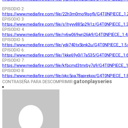
EPISODIO 2:
https://www.mediafire.com/file/22h3m0mo9lsgfli/G4T0NPIECE_1.2.
EPISODIO 3:
https://www.mediafire.com/file/s1hyyv885p29i1z/G4T0NPIECE_1.3.
EPISODIO 4:
https://www.mediafire.com/file/rv6w069wrj26jk9/G4T0NPIECE_1.4.r
EPISODIO 5:
https://www.mediafire.com/file/ydij740tx5bnk2u/G4T0NPIECE_1.5.r
EPISODIO 6:
https://www.mediafire.com/file/1kke69y0i17a535/G4T0NPIECE_1.6.
EPISODIO 7:
https://www.mediafire.com/file/kfbcmd3tmrby7q9/G4T0NPIECE_1.7
EPISODIO 8:
https://www.mediafire.com/file/pkc5pa78aprekxx/G4T0NPIECE_1.8.
gatonplayseries
CONTRASEÑA PARA DESCOMPRIMIR: