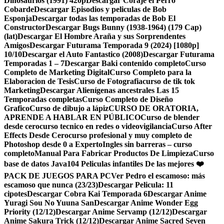
Dinosaurios (1991) 420p
Descargar Coraje el Perro
Cobarde
Descargar Episodios y peliculas de Bob
Esponja
Descargar todas las temporadas de Bob El
Constructor
Descargar Bugs Bunny (1938-1964) (179 Cap)
(lat)
Descargar El Hombre Araña y sus Sorprendentes
Amigos
Descargar Futurama Temporada 9 (2024) [1080p]
10/10
Descargar el Auto Fantastico (2008)
Descargar Futurama
Temporadas 1 – 7
Descargar Baki contenido completo
Curso
Completo de Marketing Digital
Curso Completo para la
Elaboracion de Tesis
Curso de Fotografia
curso de tik tok
Marketing
Descargar Alienígenas ancestrales Las 15
Temporadas completas
Curso Completo de Diseño
Grafico
Curso de dibujo a lápiz
CURSO DE ORATORIA,
APRENDE A HABLAR EN PÚBLICO
Curso de blender
desde cero
curso tecnico en redes o videovigilancia
Curso After
Effects Desde Cero
curso profesional y muy completo de
Photoshop desde 0 a Experto
Ingles sin barreras – curso
completo
Manual Para Fabricar Productos De Limpieza
Curso
base de datos Java
104 Peliculas infantiles De las mejores ❤️
PACK DE JUEGOS PARA PC
Ver Pedro el escamoso: más
escamoso que nunca (23/23)
Descargar Pelicula: 11
cipotes
Descargar Cobra Kai Temporada 6
Descargar Anime
Yuragi Sou No Yuuna San
Descargar Anime Wonder Egg
Priority (12/12)
Descargar Anime Servamp (12/12)
Descargar
Anime Sakura Trick (12/12)
Descargar Anime Sacred Seven