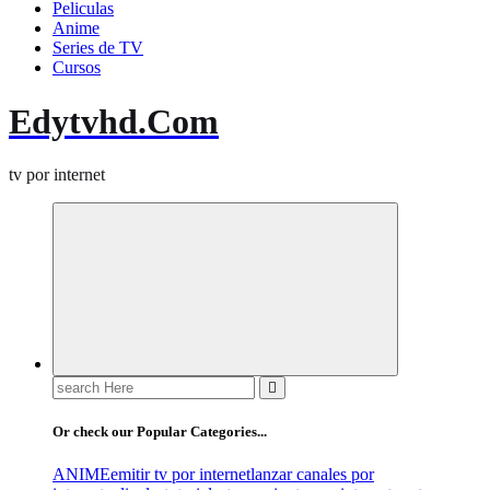
Peliculas
Anime
Series de TV
Cursos
Edytvhd.Com
tv por internet
Search
for:
Or check our Popular Categories...
ANIME
emitir tv por internet
lanzar canales por