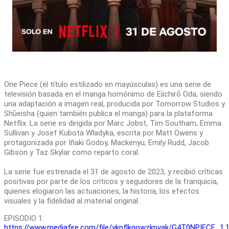
One Piece (el título estilizado en mayúsculas) es una serie de
televisión basada en el manga homónimo de Eiichirō Oda, siendo
una adaptación a imagen real, producida por Tomorrow Studios y
Shūeisha (quien también publica el manga) para la plataforma
Netflix. La serie es dirigida por Marc Jobst, Tim Southam, Emma
Sullivan y Josef Kubota Wladyka, escrita por Matt Owens y
protagonizada por Iñaki Godoy, Mackenyu, Emily Rudd, Jacob
Gibson y Taz Skylar como reparto coral.
La serie fue estrenada el 31 de agosto de 2023, ​y recibió críticas
positivas por parte de los críticos y seguidores de la franquicia,
quienes elogiaron las actuaciones, la historia, los efectos
visuales y la fidelidad al material original.​
EPISODIO 1:
https://www.mediafire.com/file/ykpflkgowzkpvak/G4T0NPIECE_1.1.r