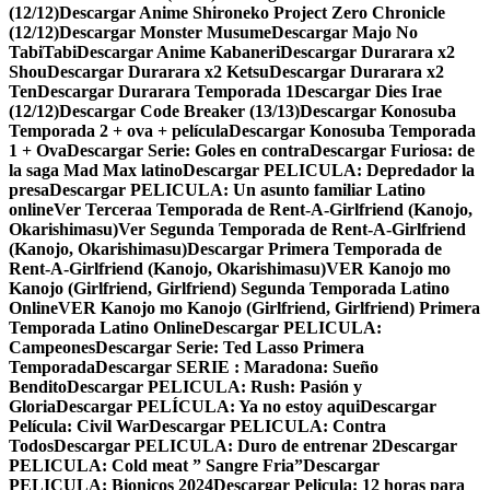
(12/12)
Descargar Anime Shironeko Project Zero Chronicle
(12/12)
Descargar Monster Musume
Descargar Majo No
TabiTabi
Descargar Anime Kabaneri
Descargar Durarara x2
Shou
Descargar Durarara x2 Ketsu
Descargar Durarara x2
Ten
Descargar Durarara Temporada 1
Descargar Dies Irae
(12/12)
Descargar Code Breaker (13/13)
Descargar Konosuba
Temporada 2 + ova + película
Descargar Konosuba Temporada
1 + Ova
Descargar Serie: Goles en contra
Descargar Furiosa: de
la saga Mad Max latino
Descargar PELICULA: Depredador la
presa
Descargar PELICULA: Un asunto familiar Latino
online
Ver Terceraa Temporada de Rent-A-Girlfriend (Kanojo,
Okarishimasu)
Ver Segunda Temporada de Rent-A-Girlfriend
(Kanojo, Okarishimasu)
Descargar Primera Temporada de
Rent-A-Girlfriend (Kanojo, Okarishimasu)
VER Kanojo mo
Kanojo (Girlfriend, Girlfriend) Segunda Temporada Latino
Online
VER Kanojo mo Kanojo (Girlfriend, Girlfriend) Primera
Temporada Latino Online
Descargar PELICULA:
Campeones
Descargar Serie: Ted Lasso Primera
Temporada
Descargar SERIE : Maradona: Sueño
Bendito
Descargar PELICULA: Rush: Pasión y
Gloria
Descargar PELÍCULA: Ya no estoy aqui
Descargar
Película: Civil War
Descargar PELICULA: Contra
Todos
Descargar PELICULA: Duro de entrenar 2
Descargar
PELICULA: Cold meat ” Sangre Fria”
Descargar
PELICULA: Bionicos 2024
Descargar Pelicula: 12 horas para