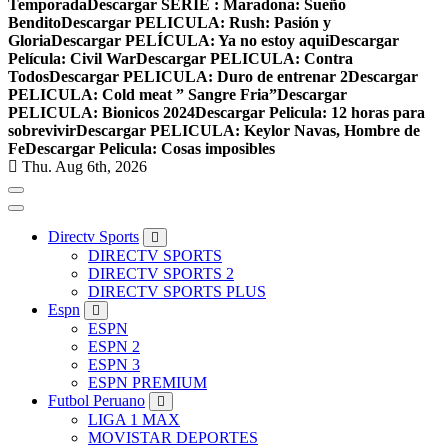
Temporada
Descargar SERIE : Maradona: Sueño
Bendito
Descargar PELICULA: Rush: Pasión y
Gloria
Descargar PELÍCULA: Ya no estoy aqui
Descargar
Película: Civil War
Descargar PELICULA: Contra
Todos
Descargar PELICULA: Duro de entrenar 2
Descargar
PELICULA: Cold meat ” Sangre Fria”
Descargar
PELICULA: Bionicos 2024
Descargar Pelicula: 12 horas para
sobrevivir
Descargar PELICULA: Keylor Navas, Hombre de
Fe
Descargar Pelicula: Cosas imposibles
Thu. Aug 6th, 2026
Directv Sports
DIRECTV SPORTS
DIRECTV SPORTS 2
DIRECTV SPORTS PLUS
Espn
ESPN
ESPN 2
ESPN 3
ESPN PREMIUM
Futbol Peruano
LIGA 1 MAX
MOVISTAR DEPORTES