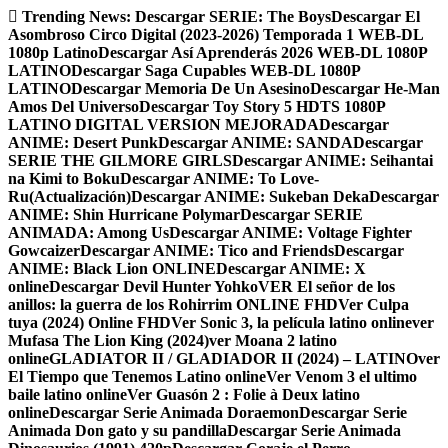
Skip
Trending News:
Descargar SERIE: The Boys
Descargar El
to
Asombroso Circo Digital (2023-2026) Temporada 1 WEB-DL
content
1080p Latino
Descargar Así Aprenderás 2026 WEB-DL 1080P
LATINO
Descargar Saga Cupables WEB-DL 1080P
LATINO
Descargar Memoria De Un Asesino
Descargar He-Man
Amos Del Universo
Descargar Toy Story 5 HDTS 1080P
LATINO DIGITAL VERSION MEJORADA
Descargar
ANIME: Desert Punk
Descargar ANIME: SANDA
Descargar
SERIE THE GILMORE GIRLS
Descargar ANIME: Seihantai
na Kimi to Boku
Descargar ANIME: To Love-
Ru(Actualización)
Descargar ANIME: Sukeban Deka
Descargar
ANIME: Shin Hurricane Polymar
Descargar SERIE
ANIMADA: Among Us
Descargar ANIME: Voltage Fighter
Gowcaizer
Descargar ANIME: Tico and Friends
Descargar
ANIME: Black Lion ONLINE
Descargar ANIME: X
online
Descargar Devil Hunter Yohko
VER El señor de los
anillos: la guerra de los Rohirrim ONLINE FHD
Ver Culpa
tuya (2024) Online FHD
Ver Sonic 3, la película latino online
ver
Mufasa The Lion King (2024)
ver Moana 2 latino
online
GLADIATOR II / GLADIADOR II (2024) – LATINO
ver
El Tiempo que Tenemos Latino online
Ver Venom 3 el ultimo
baile latino online
Ver Guasón 2 : Folie à Deux latino
online
Descargar Serie Animada Doraemon
Descargar Serie
Animada Don gato y su pandilla
Descargar Serie Animada