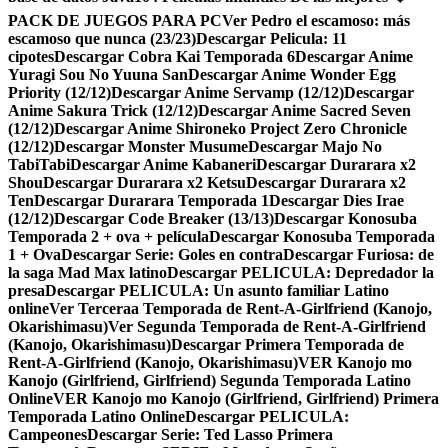
PACK DE JUEGOS PARA PC
Ver Pedro el escamoso: más
escamoso que nunca (23/23)
Descargar Pelicula: 11
cipotes
Descargar Cobra Kai Temporada 6
Descargar Anime
Yuragi Sou No Yuuna San
Descargar Anime Wonder Egg
Priority (12/12)
Descargar Anime Servamp (12/12)
Descargar
Anime Sakura Trick (12/12)
Descargar Anime Sacred Seven
(12/12)
Descargar Anime Shironeko Project Zero Chronicle
(12/12)
Descargar Monster Musume
Descargar Majo No
TabiTabi
Descargar Anime Kabaneri
Descargar Durarara x2
Shou
Descargar Durarara x2 Ketsu
Descargar Durarara x2
Ten
Descargar Durarara Temporada 1
Descargar Dies Irae
(12/12)
Descargar Code Breaker (13/13)
Descargar Konosuba
Temporada 2 + ova + película
Descargar Konosuba Temporada
1 + Ova
Descargar Serie: Goles en contra
Descargar Furiosa: de
la saga Mad Max latino
Descargar PELICULA: Depredador la
presa
Descargar PELICULA: Un asunto familiar Latino
online
Ver Terceraa Temporada de Rent-A-Girlfriend (Kanojo,
Okarishimasu)
Ver Segunda Temporada de Rent-A-Girlfriend
(Kanojo, Okarishimasu)
Descargar Primera Temporada de
Rent-A-Girlfriend (Kanojo, Okarishimasu)
VER Kanojo mo
Kanojo (Girlfriend, Girlfriend) Segunda Temporada Latino
Online
VER Kanojo mo Kanojo (Girlfriend, Girlfriend) Primera
Temporada Latino Online
Descargar PELICULA:
Campeones
Descargar Serie: Ted Lasso Primera