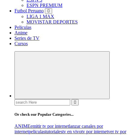
ESPN PREMIUM
Futbol Peruano
LIGA 1 MAX
MOVISTAR DEPORTES
Peliculas
Anime
Series de TV
Cursos
Search
for:
Or check our Popular Categories...
ANIME
emitir tv por internet
lanzar canales por
internet
peliculas
tutoriales
tv en vivo
tv por internet
ver tv por