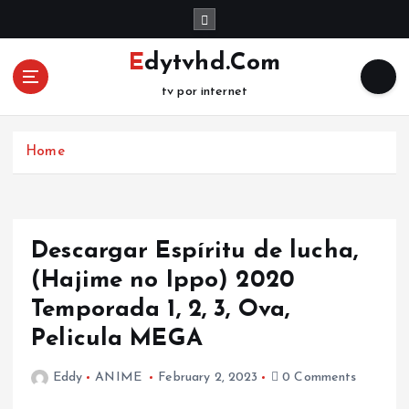
S
k
i
Edytvhd.Com
p
tv por internet
t
o
c
Home
o
n
t
e
n
Descargar Espíritu de lucha,
t
(Hajime no Ippo) 2020
Temporada 1, 2, 3, Ova,
Pelicula MEGA
Eddy
ANIME
February 2, 2023
0 Comments