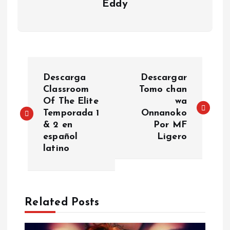
Eddy
P
Descarga
Descargar
o
Classroom
Tomo chan
Of The Elite
wa
Temporada 1
Onnanoko
s
& 2 en
Por MF
español
Ligero
t
latino
n
a
Related Posts
v