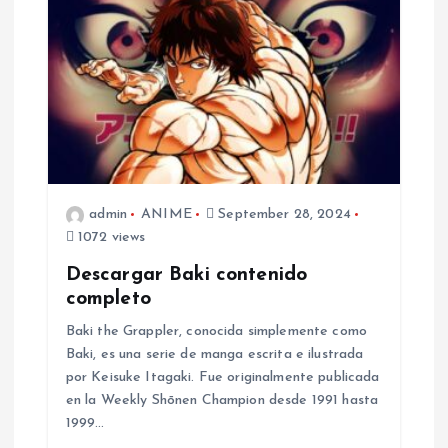
i
g
a
t
i
admin
ANIME
September 28, 2024
1072 views
o
Descargar Baki contenido
completo
n
Baki the Grappler, conocida simplemente como
Baki, es una serie de manga escrita e ilustrada
por Keisuke Itagaki. Fue originalmente publicada
en la Weekly Shōnen Champion desde 1991 hasta
1999…