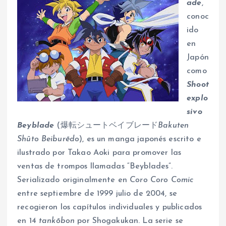
ade
,
conoc
ido
en
Japón
como
Shoot
explo
sivo
Beyblade
(爆転シュートベイブレード
Bakuten
Shūto Beiburēdo
), es un manga japonés escrito e
ilustrado por Takao Aoki para promover las
ventas de trompos llamadas “Beyblades”.
Serializado originalmente en
Coro Coro Comic
entre septiembre de 1999 julio de 2004, se
recogieron los capítulos individuales y publicados
en 14
tankōbon
por Shogakukan. La serie se