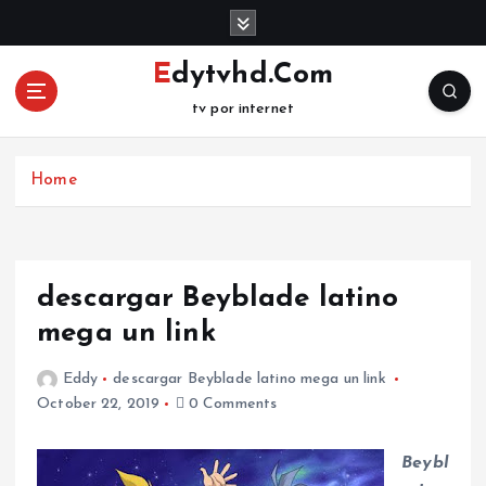
S
k
i
Edytvhd.Com
p
tv por internet
t
o
c
Home
o
n
t
e
n
descargar Beyblade latino
t
mega un link
Eddy
descargar Beyblade latino mega un link
October 22, 2019
0 Comments
Beybl