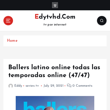
S
k
i
Edytvhd.Com
p
tv por internet
t
o
c
Home
o
n
t
e
n
Ballers latino online todas las
t
temporadas online (47/47)
Eddy
series tv
July 29, 2021
0 Comments