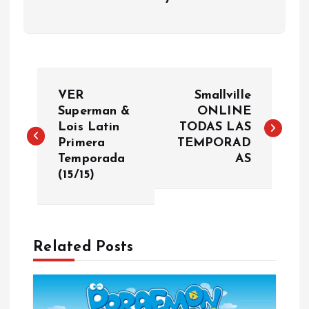
P
VER
Smallville
o
Superman &
ONLINE
Lois Latin
TODAS LAS
Primera
TEMPORAD
s
Temporada
AS
(15/15)
t
n
a
Related Posts
v