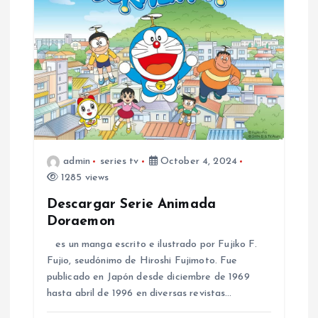
i
g
a
t
i
admin
series tv
October 4, 2024
o
1285 views
Descargar Serie Animada
n
Doraemon
es un manga escrito e ilustrado por Fujiko F.
Fujio, seudónimo de Hiroshi Fujimoto.​ Fue
publicado en Japón desde diciembre de 1969
hasta abril de 1996 en diversas revistas…